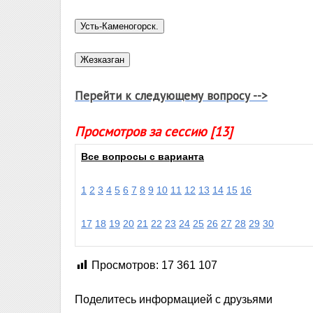
Перейти к следующему вопросу -->
Просмотров за сессию [13]
Все вопросы с варианта
1
2
3
4
5
6
7
8
9
10
11
12
13
14
15
16
17
18
19
20
21
22
23
24
25
26
27
28
29
30
Просмотров:
17 361 107
Поделитесь информацией с друзьями