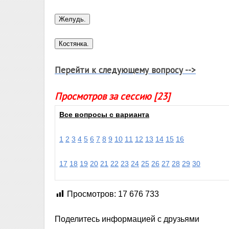
Перейти к следующему вопросу -->
Просмотров за сессию [23]
Все вопросы с варианта
1
2
3
4
5
6
7
8
9
10
11
12
13
14
15
16
17
18
19
20
21
22
23
24
25
26
27
28
29
30
Просмотров:
17 676 733
Поделитесь информацией с друзьями