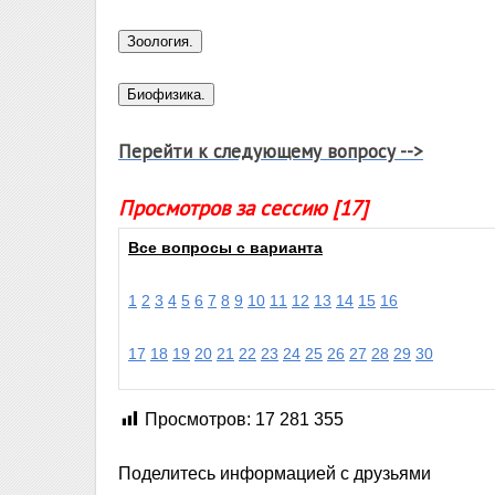
Перейти к следующему вопросу -->
Просмотров за сессию [17]
Все вопросы с варианта
1
2
3
4
5
6
7
8
9
10
11
12
13
14
15
16
17
18
19
20
21
22
23
24
25
26
27
28
29
30
Просмотров:
17 281 355
Поделитесь информацией с друзьями