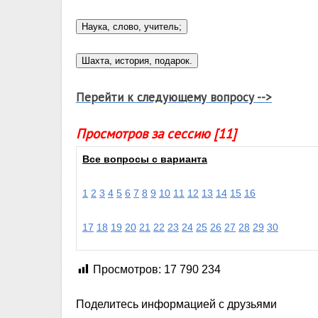
Перейти к следующему вопросу -->
Просмотров за сессию [11]
Все вопросы с варианта
1
2
3
4
5
6
7
8
9
10
11
12
13
14
15
16
17
18
19
20
21
22
23
24
25
26
27
28
29
30
Просмотров:
17 790 234
Поделитесь информацией с друзьями