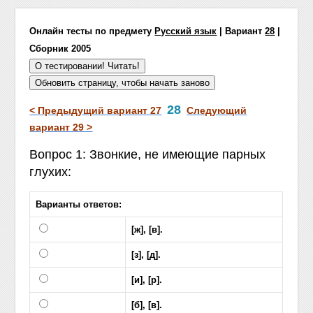
Онлайн тесты по предмету
Русский язык
| Вариант
28
|
Сборник 2005
28
< Предыдущий вариант 27
Следующий
вариант 29 >
Вопрос 1: Звонкие, не имеющие парных
глухих:
Варианты ответов:
[ж], [в].
[з], [д].
[и], [р].
[б], [в].