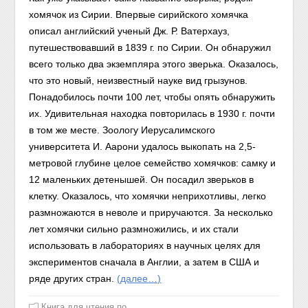
хомячок из Сирии. Впервые сирийского хомячка
описал английский ученый Дж. Р. Ватерхауз,
путешествовавший в 1839 г. по Сирии. Он обнаружил
всего только два экземпляра этого зверька. Оказалось,
что это новый, неизвестный науке вид грызунов.
Понадобилось почти 100 лет, чтобы опять обнаружить
их. Удивительная находка повторилась в 1930 г. почти
в том же месте. Зоологу Иерусалимского
университета И. Аарони удалось выкопать на 2,5-
метровой глубине целое семейство хомячков: самку и
12 маленьких детенышей. Он посадил зверьков в
клетку. Оказалось, что хомячки неприхотливы, легко
размножаются в неволе и приручаются. За несколько
лет хомячки сильно размножились, и их стали
использовать в лабораториях в научных целях для
экспериментов сначала в Англии, а затем в США и
ряде других стран.
(далее…)
Книга для чтения по