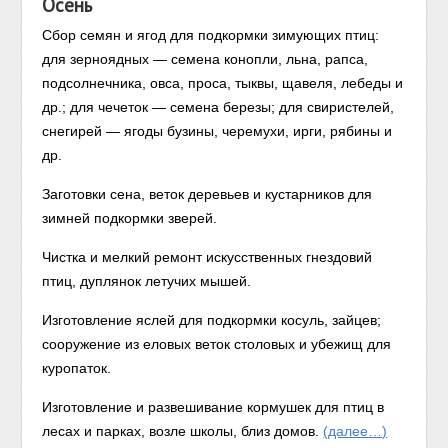
Осень
Сбор семян и ягод для подкормки зимующих птиц:
для зерноядных — семена конопли, льна, рапса,
подсолнечника, овса, проса, тыквы, щавеля, лебеды и
др.; для чечеток — семена березы; для свиристелей,
снегирей — ягоды бузины, черемухи, ирги, рябины и
др.
Заготовки сена, веток деревьев и кустарников для
зимней подкормки зверей.
Чистка и мелкий ремонт искусственных гнездовий
птиц, дуплянок летучих мышей.
Изготовление яслей для подкормки косуль, зайцев;
сооружение из еловых веток столовых и убежищ для
куропаток.
Изготовление и развешивание кормушек для птиц в
лесах и парках, возле школы, близ домов.
(далее…)